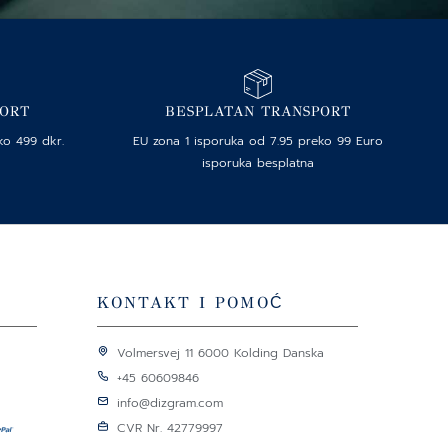
PORT
BESPLATAN TRANSPORT
ko 499 dkr.
EU zona 1 isporuka od 7.95 preko 99 Euro
isporuka besplatna
KONTAKT I POMOĆ
Volmersvej 11 6000 Kolding Danska
+45 60609846
info@dizgram.com
CVR Nr. 42779997