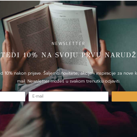
NEWSLETTER
̌TEDI 10% NA SVOJU PRVU NARUDZ
10% nakon prijave. Šaljemo novitete, akcije i inspiracije za nove k
mail. Newsletter možeš u svakom trenutku odjaviti.
E-
mail