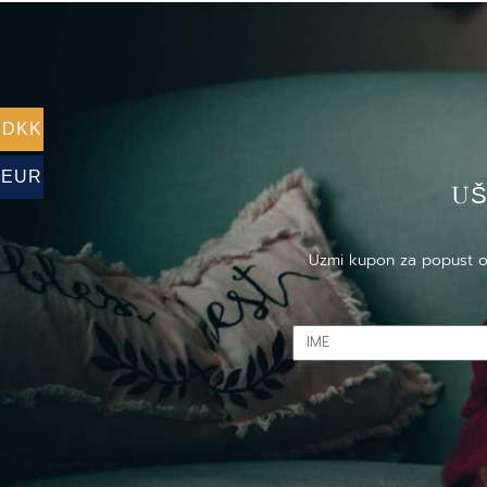
DKK
EUR
US
Uzmi kupon za popust od 
IME