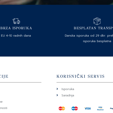
BRZA ISPORUKA
BESPLATAN TRANS
EU 4-10 radnih dana
Danska isporuka od 29 dkr. pre
isporuka besplatna
IJE
KORISNIČKI SERVIS
Isporuka
Saradnja
ne
tnosti