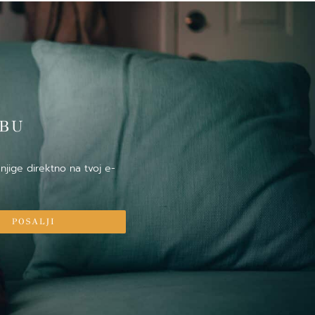
̌BU
njige direktno na tvoj e-
POSALJI