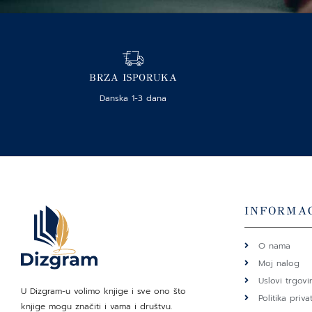
BRZA ISPORUKA
Danska 1-3 dana
INFORMAC
O nama
Moj nalog
Uslovi trgovi
U Dizgram-u volimo knjige i sve ono što
Politika priva
knjige mogu značiti i vama i društvu.