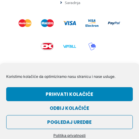
Saradnja
KONTAKT I POMOĆ
Koristimo kolačiće da optimiziramo nasu stranicu i nase usluge.
Volmersvej 11 6000 Kolding Danska
PRIHVATI KOLAČIĆE
+45 60609846
info@dizgram.com
ODBIJ KOLAČIĆE
CVR Nr. 42779997
POGLEDAJ UREDBE
© DIZGRAM – 2026
Politika privatnosti
OD:
DIZGRAM