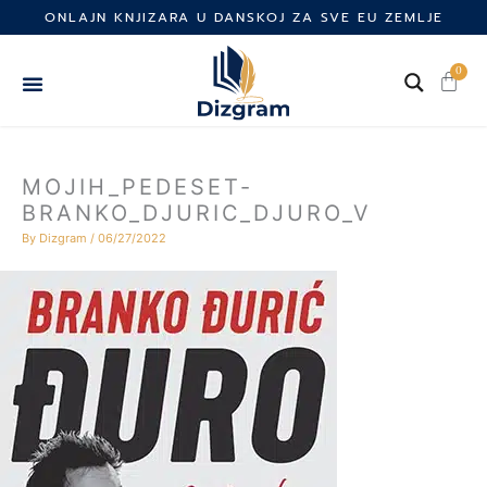
Skip
ONLAJN KNJIZARA U DANSKOJ ZA SVE EU ZEMLJE
to
content
0
Cart
MOJIH_PEDESET-
BRANKO_DJURIC_DJURO_V
By
Dizgram
/
06/27/2022