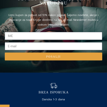
NARUDŽBU
Uzmi kupon za popust od 10% nakon prijave. Šaljemo novitete, akcije i
inspiracije za nove knjige direktno na tvoj e- mail. Newsletter možeš u
svakom trenutku odjaviti.
IME
E-
mail
POSALJI
BRZA ISPORUKA
Danska 1-3 dana