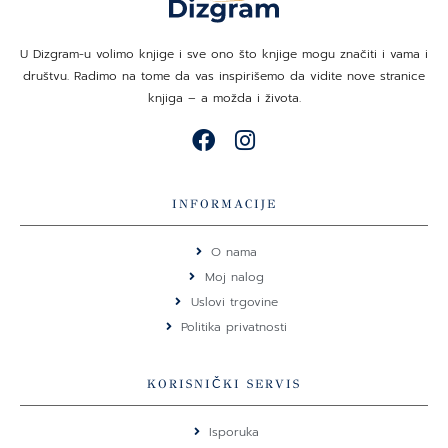
U Dizgram-u volimo knjige i sve ono što knjige mogu značiti i vama i
društvu. Radimo na tome da vas inspirišemo da vidite nove stranice
knjiga – a možda i života.
F
I
a
n
c
s
e
t
INFORMACIJE
b
a
o
g
O nama
o
r
Moj nalog
k
a
Uslovi trgovine
m
Politika privatnosti
KORISNIČKI SERVIS
Isporuka