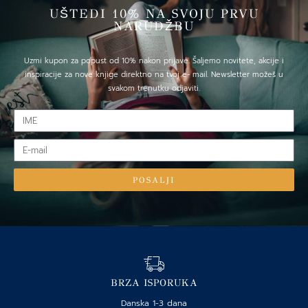
UŠTEDI 10% NA SVOJU PRVU
NARUDŽBU
Uzmi kupon za popust od 10% nakon prijave. Šaljemo novitete, akcije i
inspiracije za nove knjige direktno na tvoj e- mail. Newsletter možeš u
svakom trenutku odjaviti.
IME
E-
mail
POSALJI
BRZA ISPORUKA
Danska 1-3 dana