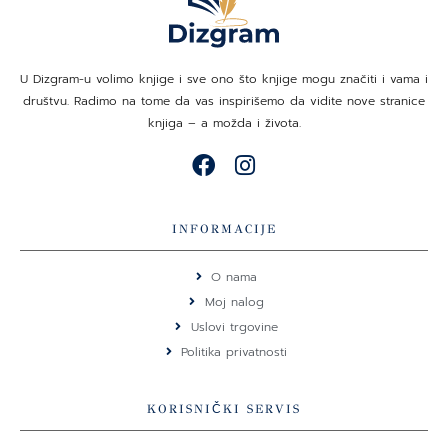
U Dizgram-u volimo knjige i sve ono što knjige mogu značiti i vama i
društvu. Radimo na tome da vas inspirišemo da vidite nove stranice
knjiga – a možda i života.
F
I
a
n
c
s
e
t
INFORMACIJE
b
a
o
g
O nama
o
r
Moj nalog
k
a
Uslovi trgovine
m
Politika privatnosti
KORISNIČKI SERVIS