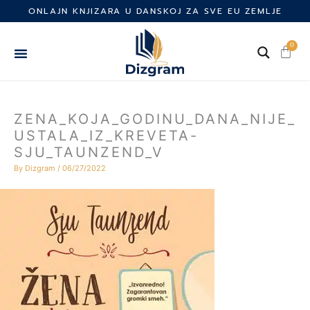
Skip
ONLAJN KNJIZARA U DANSKOJ ZA SVE EU ZEMLJE
to
content
0
Cart
ZENA_KOJA_GODINU_DANA_NIJE_
USTALA_IZ_KREVETA-
SJU_TAUNZEND_V
By
Dizgram
/
06/27/2022