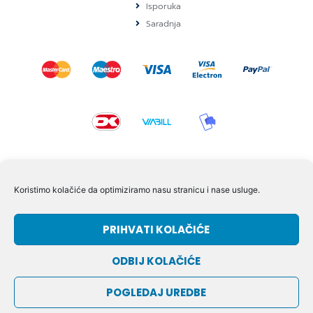
Isporuka
Saradnja
KONTAKT I POMOĆ
Koristimo kolačiće da optimiziramo nasu stranicu i nase usluge.
Volmersvej 11 6000 Kolding Danska
PRIHVATI KOLAČIĆE
+45 60609846
info@dizgram.com
ODBIJ KOLAČIĆE
CVR Nr. 42779997
POGLEDAJ UREDBE